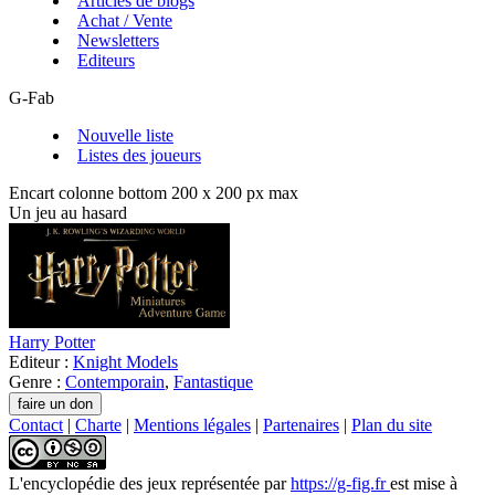
Articles de blogs
Achat / Vente
Newsletters
Editeurs
G-Fab
Nouvelle liste
Listes des joueurs
Encart colonne bottom 200 x 200 px max
Un jeu au hasard
Harry Potter
Editeur :
Knight Models
Genre :
Contemporain
,
Fantastique
Contact
|
Charte
|
Mentions légales
|
Partenaires
|
Plan du site
L'encyclopédie des jeux
représentée par
https://g-fig.fr
est mise à