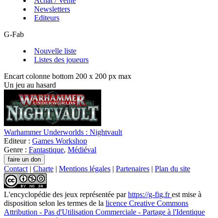
Achat / Vente
Newsletters
Editeurs
G-Fab
Nouvelle liste
Listes des joueurs
Encart colonne bottom 200 x 200 px max
Un jeu au hasard
Warhammer Underworlds : Nightvault
Editeur :
Games Workshop
Genre :
Fantastique
,
Médiéval
Contact
|
Charte
|
Mentions légales
|
Partenaires
|
Plan du site
L'encyclopédie des jeux
représentée par
https://g-fig.fr
est mise à
disposition selon les termes de la
licence Creative Commons
Attribution - Pas d'Utilisation Commerciale - Partage à l'Identique