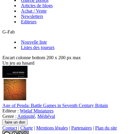
Galerie photos
Articles de blogs
Achat / Vente
Newsletters
Editeurs
G-Fab
Nouvelle liste
Listes des joueurs
Encart colonne bottom 200 x 200 px max
Un jeu au hasard
Age of Penda: Battle Games in Seventh Century Britain
Editeur :
Wiglaf Miniatures
Genre :
Antiquité
,
Médiéval
Contact
|
Charte
|
Mentions légales
|
Partenaires
|
Plan du site