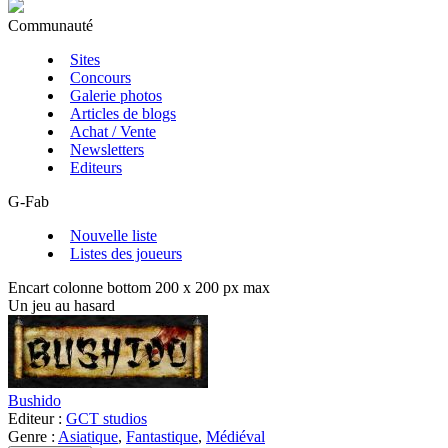
Communauté
Sites
Concours
Galerie photos
Articles de blogs
Achat / Vente
Newsletters
Editeurs
G-Fab
Nouvelle liste
Listes des joueurs
Encart colonne bottom 200 x 200 px max
Un jeu au hasard
Bushido
Editeur :
GCT studios
Genre :
Asiatique
,
Fantastique
,
Médiéval