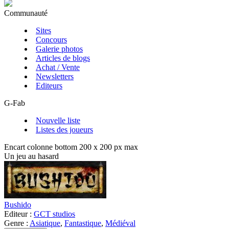
Communauté
Sites
Concours
Galerie photos
Articles de blogs
Achat / Vente
Newsletters
Editeurs
G-Fab
Nouvelle liste
Listes des joueurs
Encart colonne bottom 200 x 200 px max
Un jeu au hasard
Bushido
Editeur :
GCT studios
Genre :
Asiatique
,
Fantastique
,
Médiéval