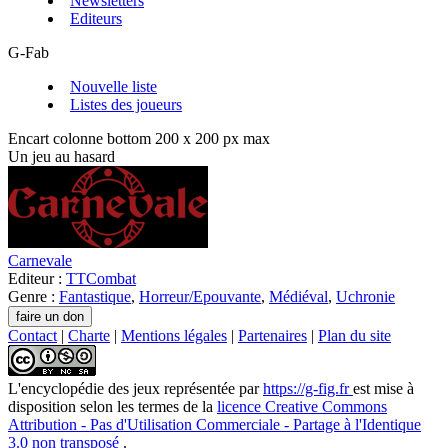
Newsletters
Editeurs
G-Fab
Nouvelle liste
Listes des joueurs
Encart colonne bottom 200 x 200 px max
Un jeu au hasard
Carnevale
Editeur :
TTCombat
Genre :
Fantastique
,
Horreur/Epouvante
,
Médiéval
,
Uchronie
Contact
|
Charte
|
Mentions légales
|
Partenaires
|
Plan du site
L'encyclopédie des jeux
représentée par
https://g-fig.fr
est mise à
disposition selon les termes de la
licence Creative Commons
Attribution - Pas d'Utilisation Commerciale - Partage à l'Identique
3.0 non transposé
.