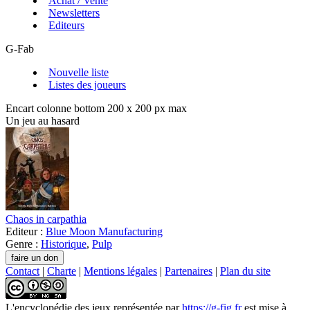
Achat / Vente
Newsletters
Editeurs
G-Fab
Nouvelle liste
Listes des joueurs
Encart colonne bottom 200 x 200 px max
Un jeu au hasard
Chaos in carpathia
Editeur :
Blue Moon Manufacturing
Genre :
Historique
,
Pulp
Contact
|
Charte
|
Mentions légales
|
Partenaires
|
Plan du site
L'encyclopédie des jeux
représentée par
https://g-fig.fr
est mise à