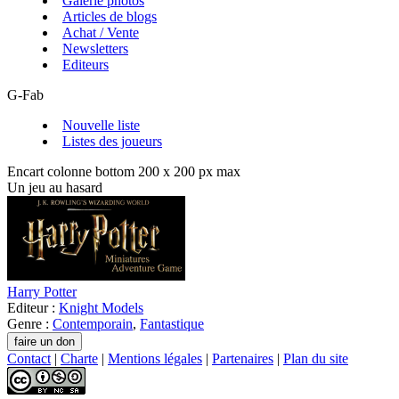
Galerie photos
Articles de blogs
Achat / Vente
Newsletters
Editeurs
G-Fab
Nouvelle liste
Listes des joueurs
Encart colonne bottom 200 x 200 px max
Un jeu au hasard
Harry Potter
Editeur :
Knight Models
Genre :
Contemporain
,
Fantastique
Contact
|
Charte
|
Mentions légales
|
Partenaires
|
Plan du site