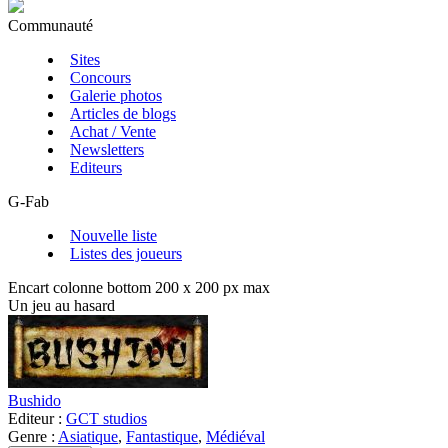
Communauté
Sites
Concours
Galerie photos
Articles de blogs
Achat / Vente
Newsletters
Editeurs
G-Fab
Nouvelle liste
Listes des joueurs
Encart colonne bottom 200 x 200 px max
Un jeu au hasard
Bushido
Editeur :
GCT studios
Genre :
Asiatique
,
Fantastique
,
Médiéval