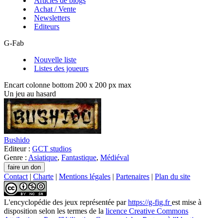
Articles de blogs
Achat / Vente
Newsletters
Editeurs
G-Fab
Nouvelle liste
Listes des joueurs
Encart colonne bottom 200 x 200 px max
Un jeu au hasard
Bushido
Editeur :
GCT studios
Genre :
Asiatique
,
Fantastique
,
Médiéval
Contact
|
Charte
|
Mentions légales
|
Partenaires
|
Plan du site
L'encyclopédie des jeux
représentée par
https://g-fig.fr
est mise à
disposition selon les termes de la
licence Creative Commons