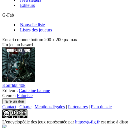
Newsletters
Editeurs
G-Fab
Nouvelle liste
Listes des joueurs
Encart colonne bottom 200 x 200 px max
Un jeu au hasard
Konflikt 40k
Editeur :
Capitaine banane
Genre :
Futuriste
Contact
|
Charte
|
Mentions légales
|
Partenaires
|
Plan du site
L'encyclopédie des jeux
représentée par
https://g-fig.fr
est mise à disp