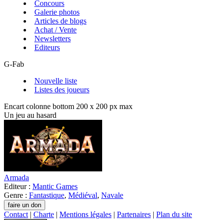
Concours
Galerie photos
Articles de blogs
Achat / Vente
Newsletters
Editeurs
G-Fab
Nouvelle liste
Listes des joueurs
Encart colonne bottom 200 x 200 px max
Un jeu au hasard
Armada
Editeur :
Mantic Games
Genre :
Fantastique
,
Médiéval
,
Navale
Contact
|
Charte
|
Mentions légales
|
Partenaires
|
Plan du site