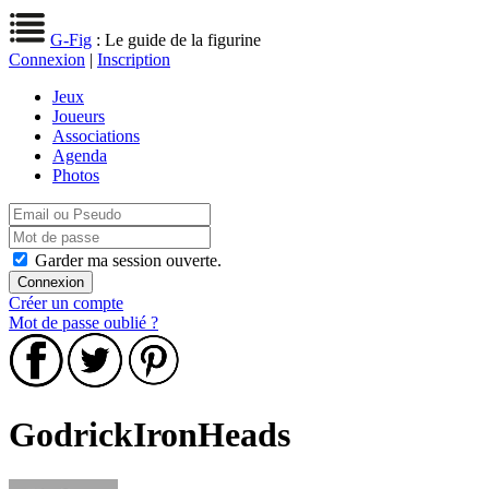
G-Fig
: Le guide de la figurine
Connexion
|
Inscription
Jeux
Joueurs
Associations
Agenda
Photos
Garder ma session ouverte.
Créer un compte
Mot de passe oublié ?
GodrickIronHeads