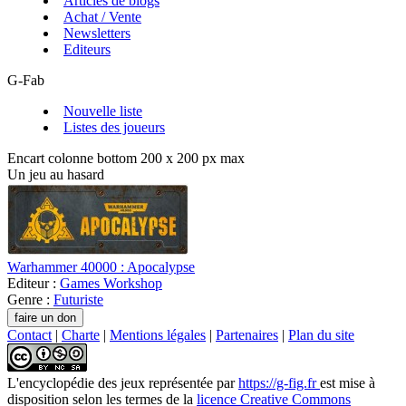
Articles de blogs
Achat / Vente
Newsletters
Editeurs
G-Fab
Nouvelle liste
Listes des joueurs
Encart colonne bottom 200 x 200 px max
Un jeu au hasard
Warhammer 40000 : Apocalypse
Editeur :
Games Workshop
Genre :
Futuriste
Contact
|
Charte
|
Mentions légales
|
Partenaires
|
Plan du site
L'encyclopédie des jeux
représentée par
https://g-fig.fr
est mise à
disposition selon les termes de la
licence Creative Commons