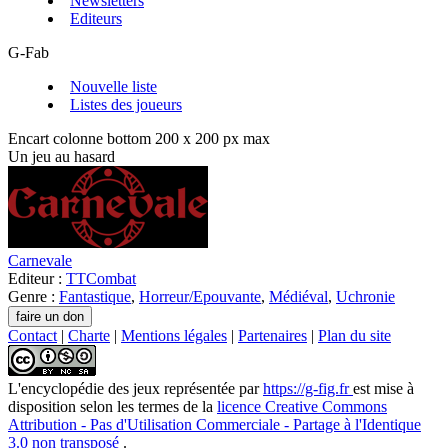
Newsletters
Editeurs
G-Fab
Nouvelle liste
Listes des joueurs
Encart colonne bottom 200 x 200 px max
Un jeu au hasard
Carnevale
Editeur :
TTCombat
Genre :
Fantastique
,
Horreur/Epouvante
,
Médiéval
,
Uchronie
Contact
|
Charte
|
Mentions légales
|
Partenaires
|
Plan du site
L'encyclopédie des jeux
représentée par
https://g-fig.fr
est mise à
disposition selon les termes de la
licence Creative Commons
Attribution - Pas d'Utilisation Commerciale - Partage à l'Identique
3.0 non transposé
.