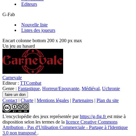
Editeurs
G-Fab
Nouvelle liste
Listes des joueurs
Encart colonne bottom 200 x 200 px max
Un jeu au hasard
Carnevale
Editeur :
TTCombat
Genre :
Fantastique
,
Horreur/Epouvante
,
Médiéval
,
Uchronie
Contact
|
Charte
|
Mentions légales
|
Partenaires
|
Plan du site
L'encyclopédie des jeux
représentée par
https://g-fig.fr
est mise à
disposition selon les termes de la
licence Creative Commons
Attribution - Pas d'Utilisation Commerciale - Partage à l'Identique
3.0 non transposé
.