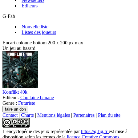
Newsletters
Editeurs
G-Fab
Nouvelle liste
Listes des joueurs
Encart colonne bottom 200 x 200 px max
Un jeu au hasard
Konflikt 40k
Editeur :
Capitaine banane
Genre :
Futuriste
Contact
|
Charte
|
Mentions légales
|
Partenaires
|
Plan du site
L'encyclopédie des jeux
représentée par
https://g-fig.fr
est mise à
disposition selon les termes de la
licence Creative Commons