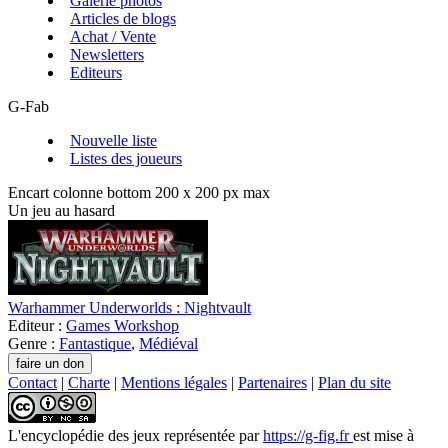
Galerie photos
Articles de blogs
Achat / Vente
Newsletters
Editeurs
G-Fab
Nouvelle liste
Listes des joueurs
Encart colonne bottom 200 x 200 px max
Un jeu au hasard
Warhammer Underworlds : Nightvault
Editeur :
Games Workshop
Genre :
Fantastique
,
Médiéval
Contact
|
Charte
|
Mentions légales
|
Partenaires
|
Plan du site
L'encyclopédie des jeux
représentée par
https://g-fig.fr
est mise à