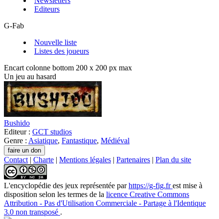
Newsletters
Editeurs
G-Fab
Nouvelle liste
Listes des joueurs
Encart colonne bottom 200 x 200 px max
Un jeu au hasard
Bushido
Editeur :
GCT studios
Genre :
Asiatique
,
Fantastique
,
Médiéval
Contact
|
Charte
|
Mentions légales
|
Partenaires
|
Plan du site
L'encyclopédie des jeux
représentée par
https://g-fig.fr
est mise à
disposition selon les termes de la
licence Creative Commons
Attribution - Pas d'Utilisation Commerciale - Partage à l'Identique
3.0 non transposé
.