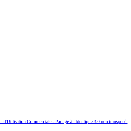
s d'Utilisation Commerciale - Partage à l'Identique 3.0 non transposé
.