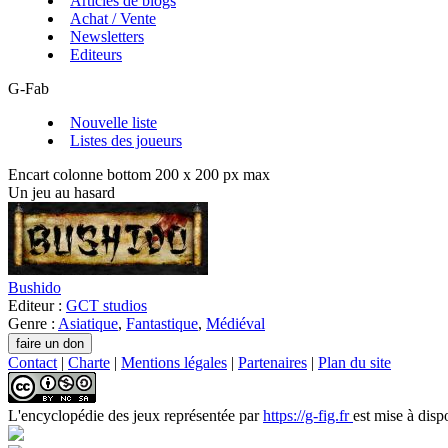
Articles de blogs
Achat / Vente
Newsletters
Editeurs
G-Fab
Nouvelle liste
Listes des joueurs
Encart colonne bottom 200 x 200 px max
Un jeu au hasard
Bushido
Editeur :
GCT studios
Genre :
Asiatique
,
Fantastique
,
Médiéval
Contact
|
Charte
|
Mentions légales
|
Partenaires
|
Plan du site
L'encyclopédie des jeux
représentée par
https://g-fig.fr
est mise à disp