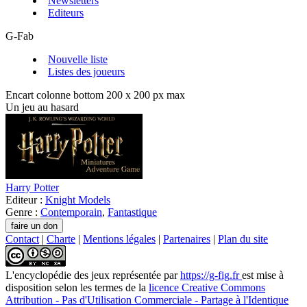
Newsletters
Editeurs
G-Fab
Nouvelle liste
Listes des joueurs
Encart colonne bottom 200 x 200 px max
Un jeu au hasard
Harry Potter
Editeur :
Knight Models
Genre :
Contemporain
,
Fantastique
Contact
|
Charte
|
Mentions légales
|
Partenaires
|
Plan du site
L'encyclopédie des jeux
représentée par
https://g-fig.fr
est mise à
disposition selon les termes de la
licence Creative Commons
Attribution - Pas d'Utilisation Commerciale - Partage à l'Identique