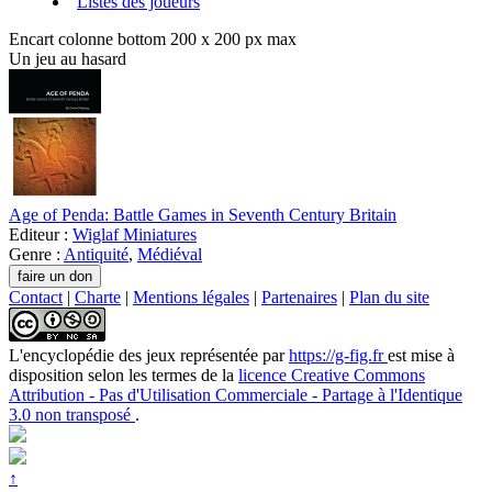
Listes des joueurs
Encart colonne bottom 200 x 200 px max
Un jeu au hasard
Age of Penda: Battle Games in Seventh Century Britain
Editeur :
Wiglaf Miniatures
Genre :
Antiquité
,
Médiéval
Contact
|
Charte
|
Mentions légales
|
Partenaires
|
Plan du site
L'encyclopédie des jeux
représentée par
https://g-fig.fr
est mise à
disposition selon les termes de la
licence Creative Commons
Attribution - Pas d'Utilisation Commerciale - Partage à l'Identique
3.0 non transposé
.
↑