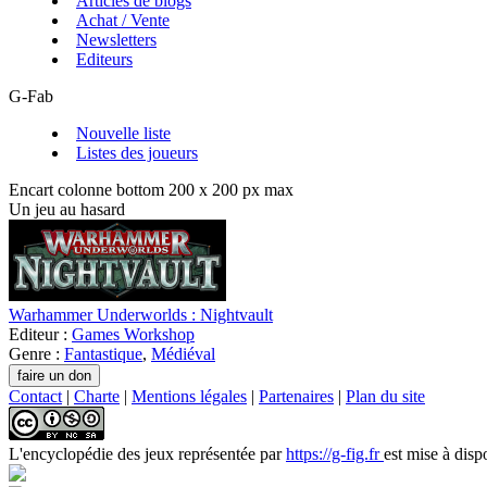
Articles de blogs
Achat / Vente
Newsletters
Editeurs
G-Fab
Nouvelle liste
Listes des joueurs
Encart colonne bottom 200 x 200 px max
Un jeu au hasard
Warhammer Underworlds : Nightvault
Editeur :
Games Workshop
Genre :
Fantastique
,
Médiéval
Contact
|
Charte
|
Mentions légales
|
Partenaires
|
Plan du site
L'encyclopédie des jeux
représentée par
https://g-fig.fr
est mise à disp