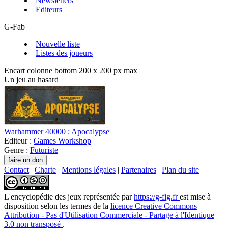
Newsletters
Editeurs
G-Fab
Nouvelle liste
Listes des joueurs
Encart colonne bottom 200 x 200 px max
Un jeu au hasard
Warhammer 40000 : Apocalypse
Editeur :
Games Workshop
Genre :
Futuriste
Contact
|
Charte
|
Mentions légales
|
Partenaires
|
Plan du site
L'encyclopédie des jeux
représentée par
https://g-fig.fr
est mise à
disposition selon les termes de la
licence Creative Commons
Attribution - Pas d'Utilisation Commerciale - Partage à l'Identique
3.0 non transposé
.