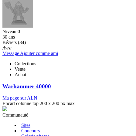
Niveau 0
30 ans
Béziers (34)
Avra
Message
Ajouter comme ami
Collections
Vente
Achat
Warhammer 40000
Ma page sur ALN
Encart colonne top 200 x 200 px max
Communauté
Sites
Concours