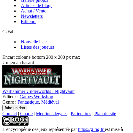
Galerie photos
Articles de blogs
Achat / Vente
Newsletters
Editeurs
G-Fab
Nouvelle liste
Listes des joueurs
Encart colonne bottom 200 x 200 px max
Un jeu au hasard
Warhammer Underworlds : Nightvault
Editeur :
Games Workshop
Genre :
Fantastique
,
Médiéval
Contact
|
Charte
|
Mentions légales
|
Partenaires
|
Plan du site
L'encyclopédie des jeux
représentée par
https://g-fig.fr
est mise à