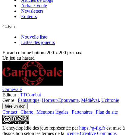
Articles de blogs
Achat / Vente
Newsletters
Editeurs
G-Fab
Nouvelle liste
Listes des joueurs
Encart colonne bottom 200 x 200 px max
Un jeu au hasard
Carnevale
Editeur :
TTCombat
Genre :
Fantastique
,
Horreur/Epouvante
,
Médiéval
,
Uchronie
Contact
|
Charte
|
Mentions légales
|
Partenaires
|
Plan du site
L'encyclopédie des jeux
représentée par
https://g-fig.fr
est mise à
disposition selon les termes de la
licence Creative Commons