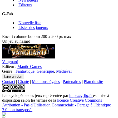
Newsletters
Editeurs
G-Fab
Nouvelle liste
Listes des joueurs
Encart colonne bottom 200 x 200 px max
Un jeu au hasard
Vanguard
Editeur :
Mantic Games
Genre :
Fantastique
,
Générique
,
Médiéval
Contact
|
Charte
|
Mentions légales
|
Partenaires
|
Plan du site
L'encyclopédie des jeux
représentée par
https://g-fig.fr
est mise à
disposition selon les termes de la
licence Creative Commons
Attribution - Pas d'Utilisation Commerciale - Partage à l'Identique
3.0 non transposé
.