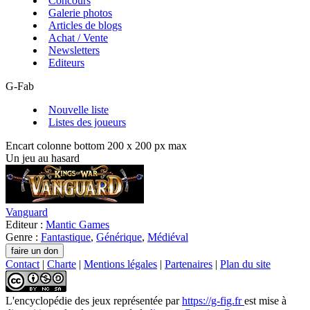
Concours
Galerie photos
Articles de blogs
Achat / Vente
Newsletters
Editeurs
G-Fab
Nouvelle liste
Listes des joueurs
Encart colonne bottom 200 x 200 px max
Un jeu au hasard
Vanguard
Editeur :
Mantic Games
Genre :
Fantastique
,
Générique
,
Médiéval
Contact
|
Charte
|
Mentions légales
|
Partenaires
|
Plan du site
L'encyclopédie des jeux
représentée par
https://g-fig.fr
est mise à