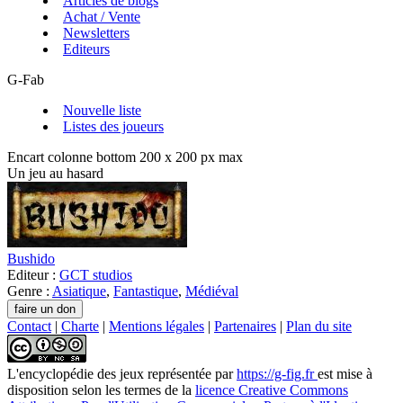
Articles de blogs
Achat / Vente
Newsletters
Editeurs
G-Fab
Nouvelle liste
Listes des joueurs
Encart colonne bottom 200 x 200 px max
Un jeu au hasard
Bushido
Editeur :
GCT studios
Genre :
Asiatique
,
Fantastique
,
Médiéval
Contact
|
Charte
|
Mentions légales
|
Partenaires
|
Plan du site
L'encyclopédie des jeux
représentée par
https://g-fig.fr
est mise à
disposition selon les termes de la
licence Creative Commons