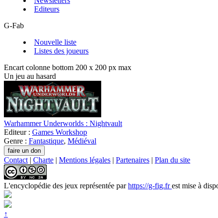
Newsletters
Editeurs
G-Fab
Nouvelle liste
Listes des joueurs
Encart colonne bottom 200 x 200 px max
Un jeu au hasard
Warhammer Underworlds : Nightvault
Editeur :
Games Workshop
Genre :
Fantastique
,
Médiéval
Contact
|
Charte
|
Mentions légales
|
Partenaires
|
Plan du site
L'encyclopédie des jeux
représentée par
https://g-fig.fr
est mise à disp
↑