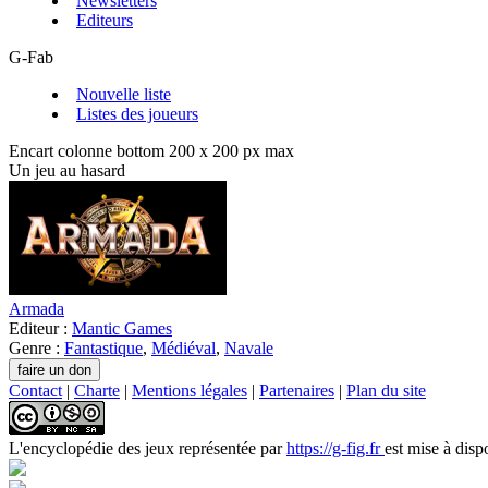
Newsletters
Editeurs
G-Fab
Nouvelle liste
Listes des joueurs
Encart colonne bottom 200 x 200 px max
Un jeu au hasard
Armada
Editeur :
Mantic Games
Genre :
Fantastique
,
Médiéval
,
Navale
Contact
|
Charte
|
Mentions légales
|
Partenaires
|
Plan du site
L'encyclopédie des jeux
représentée par
https://g-fig.fr
est mise à disp