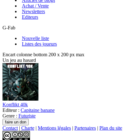
Articles de blogs
Achat / Vente
Newsletters
Editeurs
G-Fab
Nouvelle liste
Listes des joueurs
Encart colonne bottom 200 x 200 px max
Un jeu au hasard
Konflikt 40k
Editeur :
Capitaine banane
Genre :
Futuriste
Contact
|
Charte
|
Mentions légales
|
Partenaires
|
Plan du site