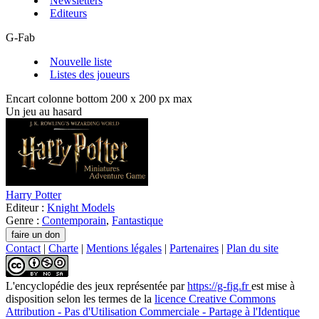
Newsletters
Editeurs
G-Fab
Nouvelle liste
Listes des joueurs
Encart colonne bottom 200 x 200 px max
Un jeu au hasard
Harry Potter
Editeur :
Knight Models
Genre :
Contemporain
,
Fantastique
Contact
|
Charte
|
Mentions légales
|
Partenaires
|
Plan du site
L'encyclopédie des jeux
représentée par
https://g-fig.fr
est mise à
disposition selon les termes de la
licence Creative Commons
Attribution - Pas d'Utilisation Commerciale - Partage à l'Identique