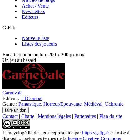
Articles de blogs
Achat / Vente
Newsletters
Editeurs
G-Fab
Nouvelle liste
Listes des joueurs
Encart colonne bottom 200 x 200 px max
Un jeu au hasard
Carnevale
Editeur :
TTCombat
Genre :
Fantastique
,
Horreur/Epouvante
,
Médiéval
,
Uchronie
Contact
|
Charte
|
Mentions légales
|
Partenaires
|
Plan du site
L'encyclopédie des jeux
représentée par
https://g-fig.fr
est mise à
disposition selon les termes de la
licence Creative Commons