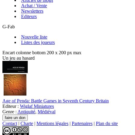
Articles de blogs
Achat / Vente
Newsletters
Editeurs
G-Fab
Nouvelle liste
Listes des joueurs
Encart colonne bottom 200 x 200 px max
Un jeu au hasard
Age of Penda: Battle Games in Seventh Century Britain
Editeur :
Wiglaf Miniatures
Genre :
Antiquité
,
Médiéval
Contact
|
Charte
|
Mentions légales
|
Partenaires
|
Plan du site