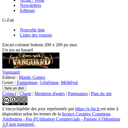
Achat / Vente
Newsletters
Editeurs
G-Fab
Nouvelle liste
Listes des joueurs
Encart colonne bottom 200 x 200 px max
Un jeu au hasard
Vanguard
Editeur :
Mantic Games
Genre :
Fantastique
,
Générique
,
Médiéval
Contact
|
Charte
|
Mentions légales
|
Partenaires
|
Plan du site
L'encyclopédie des jeux
représentée par
https://g-fig.fr
est mise à
disposition selon les termes de la
licence Creative Commons
Attribution - Pas d'Utilisation Commerciale - Partage à l'Identique
3.0 non transposé
.