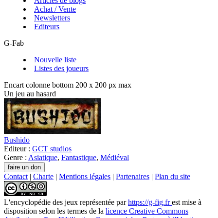
Articles de blogs
Achat / Vente
Newsletters
Editeurs
G-Fab
Nouvelle liste
Listes des joueurs
Encart colonne bottom 200 x 200 px max
Un jeu au hasard
Bushido
Editeur :
GCT studios
Genre :
Asiatique
,
Fantastique
,
Médiéval
Contact
|
Charte
|
Mentions légales
|
Partenaires
|
Plan du site
L'encyclopédie des jeux
représentée par
https://g-fig.fr
est mise à
disposition selon les termes de la
licence Creative Commons