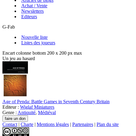
Articles de blogs
Achat / Vente
Newsletters
Editeurs
G-Fab
Nouvelle liste
Listes des joueurs
Encart colonne bottom 200 x 200 px max
Un jeu au hasard
Age of Penda: Battle Games in Seventh Century Britain
Editeur :
Wiglaf Miniatures
Genre :
Antiquité
,
Médiéval
Contact
|
Charte
|
Mentions légales
|
Partenaires
|
Plan du site