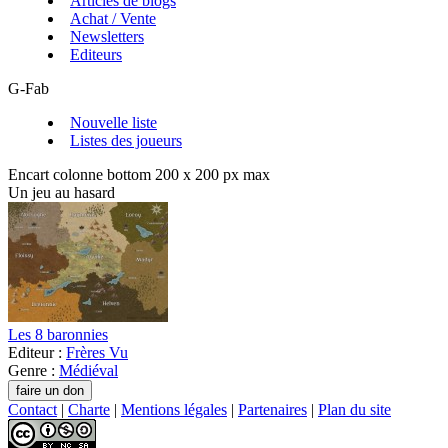
Articles de blogs
Achat / Vente
Newsletters
Editeurs
G-Fab
Nouvelle liste
Listes des joueurs
Encart colonne bottom 200 x 200 px max
Un jeu au hasard
Les 8 baronnies
Editeur :
Frères Vu
Genre :
Médiéval
Contact
|
Charte
|
Mentions légales
|
Partenaires
|
Plan du site