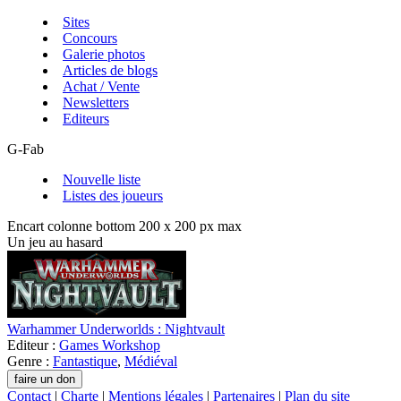
Sites
Concours
Galerie photos
Articles de blogs
Achat / Vente
Newsletters
Editeurs
G-Fab
Nouvelle liste
Listes des joueurs
Encart colonne bottom 200 x 200 px max
Un jeu au hasard
Warhammer Underworlds : Nightvault
Editeur :
Games Workshop
Genre :
Fantastique
,
Médiéval
Contact
|
Charte
|
Mentions légales
|
Partenaires
|
Plan du site