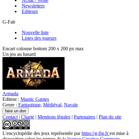
Achat / Vente
Newsletters
Editeurs
G-Fab
Nouvelle liste
Listes des joueurs
Encart colonne bottom 200 x 200 px max
Un jeu au hasard
Armada
Editeur :
Mantic Games
Genre :
Fantastique
,
Médiéval
,
Navale
Contact
|
Charte
|
Mentions légales
|
Partenaires
|
Plan du site
L'encyclopédie des jeux
représentée par
https://g-fig.fr
est mise à
disposition selon les termes de la
licence Creative Commons