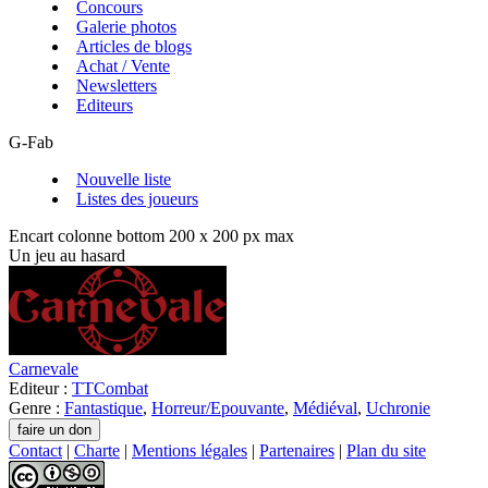
Concours
Galerie photos
Articles de blogs
Achat / Vente
Newsletters
Editeurs
G-Fab
Nouvelle liste
Listes des joueurs
Encart colonne bottom 200 x 200 px max
Un jeu au hasard
Carnevale
Editeur :
TTCombat
Genre :
Fantastique
,
Horreur/Epouvante
,
Médiéval
,
Uchronie
Contact
|
Charte
|
Mentions légales
|
Partenaires
|
Plan du site