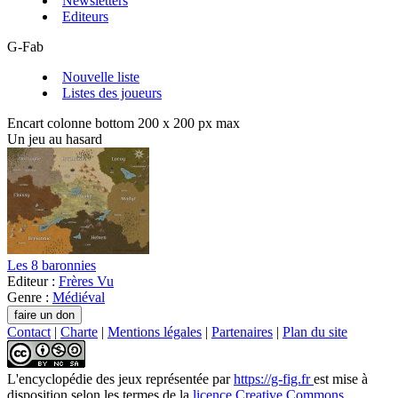
Newsletters
Editeurs
G-Fab
Nouvelle liste
Listes des joueurs
Encart colonne bottom 200 x 200 px max
Un jeu au hasard
Les 8 baronnies
Editeur :
Frères Vu
Genre :
Médiéval
Contact
|
Charte
|
Mentions légales
|
Partenaires
|
Plan du site
L'encyclopédie des jeux
représentée par
https://g-fig.fr
est mise à
disposition selon les termes de la
licence Creative Commons