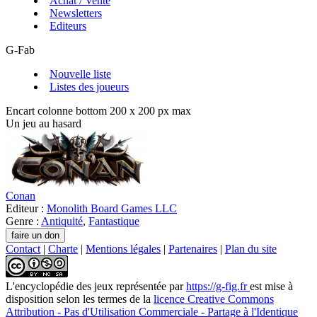
Achat / Vente
Newsletters
Editeurs
G-Fab
Nouvelle liste
Listes des joueurs
Encart colonne bottom 200 x 200 px max
Un jeu au hasard
Conan
Editeur :
Monolith Board Games LLC
Genre :
Antiquité
,
Fantastique
Contact
|
Charte
|
Mentions légales
|
Partenaires
|
Plan du site
L'encyclopédie des jeux
représentée par
https://g-fig.fr
est mise à
disposition selon les termes de la
licence Creative Commons
Attribution - Pas d'Utilisation Commerciale - Partage à l'Identique