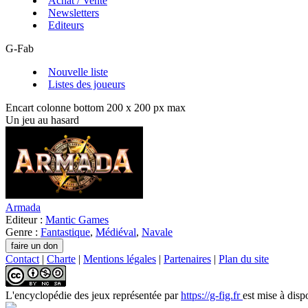
Achat / Vente
Newsletters
Editeurs
G-Fab
Nouvelle liste
Listes des joueurs
Encart colonne bottom 200 x 200 px max
Un jeu au hasard
Armada
Editeur :
Mantic Games
Genre :
Fantastique
,
Médiéval
,
Navale
Contact
|
Charte
|
Mentions légales
|
Partenaires
|
Plan du site
L'encyclopédie des jeux
représentée par
https://g-fig.fr
est mise à disp