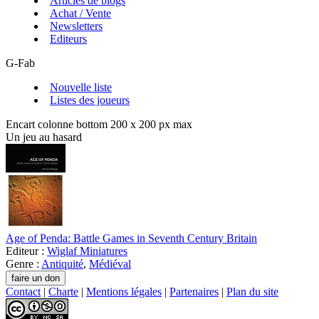
Articles de blogs
Achat / Vente
Newsletters
Editeurs
G-Fab
Nouvelle liste
Listes des joueurs
Encart colonne bottom 200 x 200 px max
Un jeu au hasard
Age of Penda: Battle Games in Seventh Century Britain
Editeur :
Wiglaf Miniatures
Genre :
Antiquité
,
Médiéval
Contact
|
Charte
|
Mentions légales
|
Partenaires
|
Plan du site