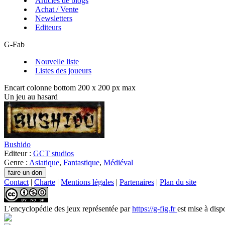
Articles de blogs
Achat / Vente
Newsletters
Editeurs
G-Fab
Nouvelle liste
Listes des joueurs
Encart colonne bottom 200 x 200 px max
Un jeu au hasard
Bushido
Editeur :
GCT studios
Genre :
Asiatique
,
Fantastique
,
Médiéval
Contact
|
Charte
|
Mentions légales
|
Partenaires
|
Plan du site
L'encyclopédie des jeux
représentée par
https://g-fig.fr
est mise à disp