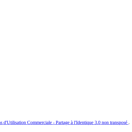
s d'Utilisation Commerciale - Partage à l'Identique 3.0 non transposé
.