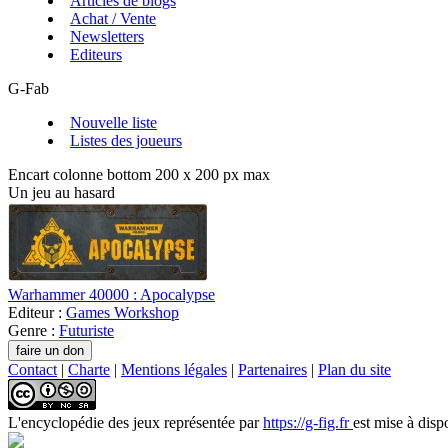
Articles de blogs
Achat / Vente
Newsletters
Editeurs
G-Fab
Nouvelle liste
Listes des joueurs
Encart colonne bottom 200 x 200 px max
Un jeu au hasard
Warhammer 40000 : Apocalypse
Editeur :
Games Workshop
Genre :
Futuriste
Contact
|
Charte
|
Mentions légales
|
Partenaires
|
Plan du site
L'encyclopédie des jeux
représentée par
https://g-fig.fr
est mise à disp