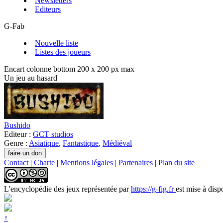
Newsletters
Editeurs
G-Fab
Nouvelle liste
Listes des joueurs
Encart colonne bottom 200 x 200 px max
Un jeu au hasard
Bushido
Editeur :
GCT studios
Genre :
Asiatique
,
Fantastique
,
Médiéval
Contact
|
Charte
|
Mentions légales
|
Partenaires
|
Plan du site
L'encyclopédie des jeux
représentée par
https://g-fig.fr
est mise à disp
↑