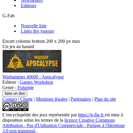
Newsletters
Editeurs
G-Fab
Nouvelle liste
Listes des joueurs
Encart colonne bottom 200 x 200 px max
Un jeu au hasard
Warhammer 40000 : Apocalypse
Editeur :
Games Workshop
Genre :
Futuriste
Contact
|
Charte
|
Mentions légales
|
Partenaires
|
Plan du site
L'encyclopédie des jeux
représentée par
https://g-fig.fr
est mise à
disposition selon les termes de la
licence Creative Commons
Attribution - Pas d'Utilisation Commerciale - Partage à l'Identique
3.0 non transposé
.